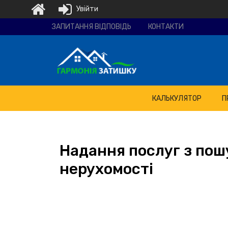
Увійти
Ремонтно-
ЗАПИТАННЯ ВІДПОВІДЬ
КОНТАКТИ
будівельна
компанія
"Гармонія
затишку"
КАЛЬКУЛЯТОР
П
Надання послуг з пошу
нерухомості