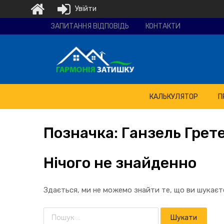
Увійти
Ремонтно-
ЗАПИТАННЯ ВІДПОВІДЬ
КОНТАКТИ
будівельна
компанія
"Гармонія
затишку"
КАЛЬКУЛЯТОР
П
Позначка:
Ганзель Грет
Нічого не знайденно
Здається, ми не можемо знайти те, що ви шукає