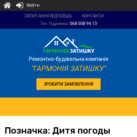
Увійти
Ремонтно-
ЗАПИТАННЯ ВІДПОВІДЬ
КОНТАКТИ
будівельна
Тех. Підримка:
068 008 94 13
компанія
"Гармонія
затишку"
Ремонтно-будівельна компанія
"ГАРМОНІЯ ЗАТИШКУ"
ЗРОБИТИ ЗАМОВЛЕННЯ
Позначка:
Дитя погоды