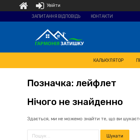
Увійти
Ремонтно-
ЗАПИТАННЯ ВІДПОВІДЬ
КОНТАКТИ
будівельна
компанія
"Гармонія
затишку"
КАЛЬКУЛЯТОР
П
Позначка:
лейфлет
Нічого не знайденно
Здається, ми не можемо знайти те, що ви шукає