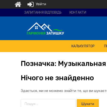
Увійти
Ремонтно-
ЗАПИТАННЯ ВІДПОВІДЬ
КОНТАКТИ
будівельна
компанія
"Гармонія
затишку"
КАЛЬКУЛЯТОР
П
Позначка:
Музыкальная 
Нічого не знайденно
Здається, ми не можемо знайти те, що ви шукає