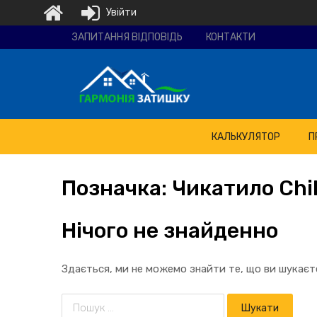
Увійти
Ремонтно-
ЗАПИТАННЯ ВІДПОВІДЬ
КОНТАКТИ
будівельна
компанія
"Гармонія
затишку"
КАЛЬКУЛЯТОР
П
Позначка:
Чикатило Chik
Нічого не знайденно
Здається, ми не можемо знайти те, що ви шукає