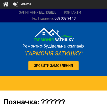
Увійти
Ремонтно-
ЗАПИТАННЯ ВІДПОВІДЬ
КОНТАКТИ
будівельна
Тех. Підримка:
068 008 94 13
компанія
"Гармонія
затишку"
Ремонтно-будівельна компанія
"ГАРМОНІЯ ЗАТИШКУ"
ЗРОБИТИ ЗАМОВЛЕННЯ
Позначка:
??????