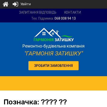
Увійти
Ремонтно-
ЗАПИТАННЯ ВІДПОВІДЬ
КОНТАКТИ
будівельна
Тех. Підримка:
068 008 94 13
компанія
"Гармонія
затишку"
Ремонтно-будівельна компанія
"ГАРМОНІЯ ЗАТИШКУ"
ЗРОБИТИ ЗАМОВЛЕННЯ
Позначка:
???? ??