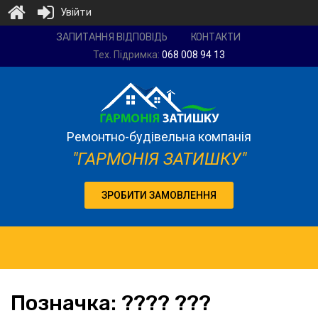
Увійти
Ремонтно-
ЗАПИТАННЯ ВІДПОВІДЬ
КОНТАКТИ
будівельна
Тех. Підримка:
068 008 94 13
компанія
"Гармонія
затишку"
Ремонтно-будівельна компанія
"ГАРМОНІЯ ЗАТИШКУ"
ЗРОБИТИ ЗАМОВЛЕННЯ
Позначка:
???? ???