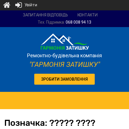
Увійти
Ремонтно-
ЗАПИТАННЯ ВІДПОВІДЬ
КОНТАКТИ
будівельна
Тех. Підримка:
068 008 94 13
компанія
"Гармонія
затишку"
Ремонтно-будівельна компанія
"ГАРМОНІЯ ЗАТИШКУ"
ЗРОБИТИ ЗАМОВЛЕННЯ
Позначка:
????? ????