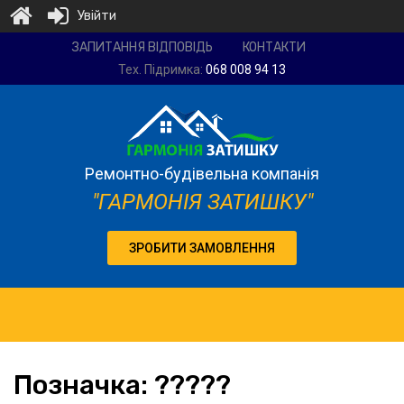
Увійти
Ремонтно-
ЗАПИТАННЯ ВІДПОВІДЬ
КОНТАКТИ
будівельна
Тех. Підримка:
068 008 94 13
компанія
"Гармонія
затишку"
Ремонтно-будівельна компанія
"ГАРМОНІЯ ЗАТИШКУ"
ЗРОБИТИ ЗАМОВЛЕННЯ
Позначка:
?????