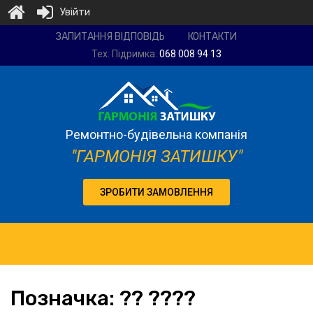
Увійти
Ремонтно-
ЗАПИТАННЯ ВІДПОВІДЬ
КОНТАКТИ
будівельна
Тех. Підримка:
068 008 94 13
компанія
"Гармонія
затишку"
Ремонтно-будівельна компанія
"ГАРМОНІЯ ЗАТИШКУ"
ЗРОБИТИ ЗАМОВЛЕННЯ
Позначка:
?? ????