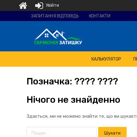
Увійти
Ремонтно-
ЗАПИТАННЯ ВІДПОВІДЬ
КОНТАКТИ
будівельна
компанія
"Гармонія
затишку"
КАЛЬКУЛЯТОР
П
Позначка:
???? ????
Нічого не знайденно
Здається, ми не можемо знайти те, що ви шукає