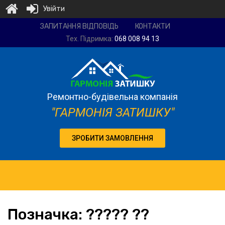
Увійти
Ремонтно-
ЗАПИТАННЯ ВІДПОВІДЬ
КОНТАКТИ
будівельна
Тех. Підримка:
068 008 94 13
компанія
"Гармонія
затишку"
Ремонтно-будівельна компанія
"ГАРМОНІЯ ЗАТИШКУ"
ЗРОБИТИ ЗАМОВЛЕННЯ
Позначка:
????? ??