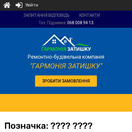
Увійти
Ремонтно-
ЗАПИТАННЯ ВІДПОВІДЬ
КОНТАКТИ
будівельна
Тех. Підримка:
068 008 94 13
компанія
"Гармонія
затишку"
Ремонтно-будівельна компанія
"ГАРМОНІЯ ЗАТИШКУ"
ЗРОБИТИ ЗАМОВЛЕННЯ
Позначка:
???? ????