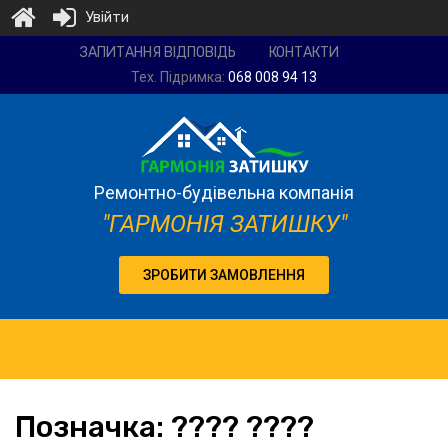
Увійти
Ремонтно-
ЗАПИТАННЯ ВІДПОВІДЬ
КОНТАКТИ
будівельна
Тех. Підримка:
068 008 94 13
компанія
"Гармонія
затишку"
Ремонтно-будівельна компанія
"ГАРМОНІЯ ЗАТИШКУ"
ЗРОБИТИ ЗАМОВЛЕННЯ
Позначка:
???? ????