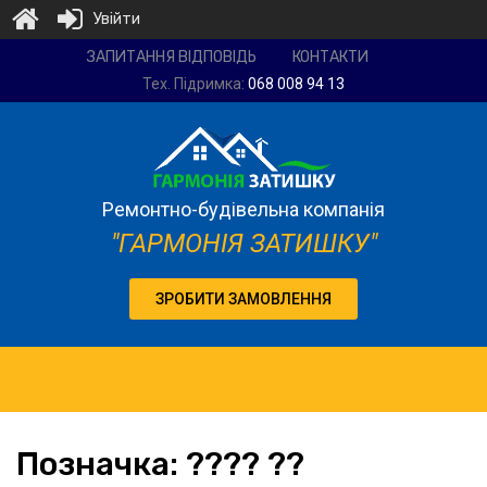
Увійти
Ремонтно-
ЗАПИТАННЯ ВІДПОВІДЬ
КОНТАКТИ
будівельна
Тех. Підримка:
068 008 94 13
компанія
"Гармонія
затишку"
Ремонтно-будівельна компанія
"ГАРМОНІЯ ЗАТИШКУ"
ЗРОБИТИ ЗАМОВЛЕННЯ
Позначка:
???? ??