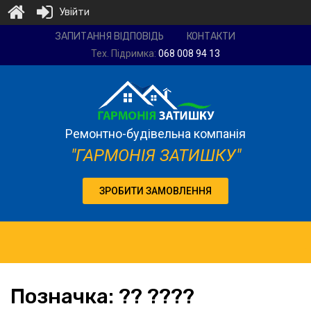
Увійти
Ремонтно-
ЗАПИТАННЯ ВІДПОВІДЬ
КОНТАКТИ
будівельна
Тех. Підримка:
068 008 94 13
компанія
"Гармонія
затишку"
Ремонтно-будівельна компанія
"ГАРМОНІЯ ЗАТИШКУ"
ЗРОБИТИ ЗАМОВЛЕННЯ
Позначка:
?? ????