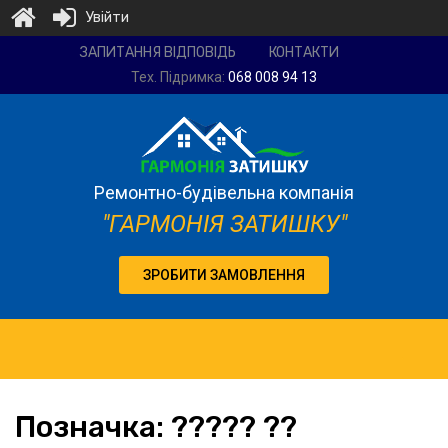
Увійти
Ремонтно-
ЗАПИТАННЯ ВІДПОВІДЬ
КОНТАКТИ
будівельна
Тех. Підримка:
068 008 94 13
компанія
"Гармонія
затишку"
Ремонтно-будівельна компанія
"ГАРМОНІЯ ЗАТИШКУ"
ЗРОБИТИ ЗАМОВЛЕННЯ
Позначка:
????? ??