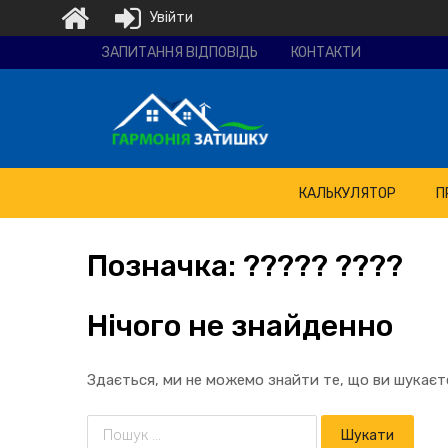
Увійти
Ремонтно-
ЗАПИТАННЯ ВІДПОВІДЬ
КОНТАКТИ
будівельна
компанія
"Гармонія
затишку"
КАЛЬКУЛЯТОР
П
Позначка:
????? ????
Нічого не знайденно
Здається, ми не можемо знайти те, що ви шукає