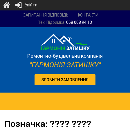
Увійти
Ремонтно-
ЗАПИТАННЯ ВІДПОВІДЬ
КОНТАКТИ
будівельна
Тех. Підримка:
068 008 94 13
компанія
"Гармонія
затишку"
Ремонтно-будівельна компанія
"ГАРМОНІЯ ЗАТИШКУ"
ЗРОБИТИ ЗАМОВЛЕННЯ
Позначка:
???? ????