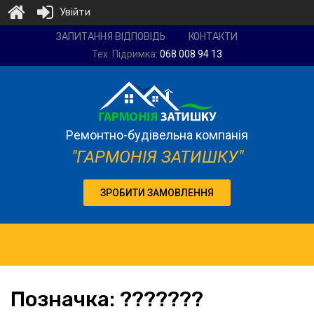
Увійти
Ремонтно-
ЗАПИТАННЯ ВІДПОВІДЬ
КОНТАКТИ
будівельна
Тех. Підримка:
068 008 94 13
компанія
"Гармонія
затишку"
Ремонтно-будівельна компанія
"ГАРМОНІЯ ЗАТИШКУ"
ЗРОБИТИ ЗАМОВЛЕННЯ
Позначка:
???????