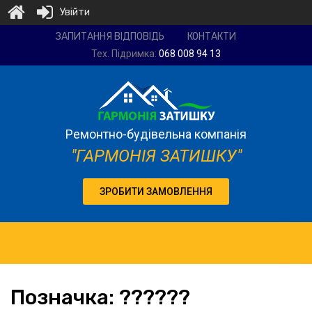
Увійти
Ремонтно-
ЗАПИТАННЯ ВІДПОВІДЬ
КОНТАКТИ
будівельна
Тех. Підримка:
068 008 94 13
компанія
"Гармонія
затишку"
Ремонтно-будівельна компанія
"ГАРМОНІЯ ЗАТИШКУ"
ЗРОБИТИ ЗАМОВЛЕННЯ
Позначка:
??????