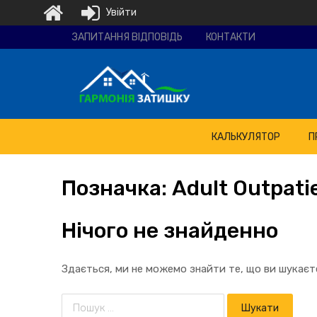
Увійти
Ремонтно-
ЗАПИТАННЯ ВІДПОВІДЬ
КОНТАКТИ
будівельна
компанія
"Гармонія
затишку"
КАЛЬКУЛЯТОР
П
Позначка:
Adult
Outpatie
Нічого не знайденно
Здається, ми не можемо знайти те, що ви шукає