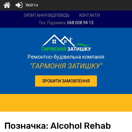
Увійти
Ремонтно-
ЗАПИТАННЯ ВІДПОВІДЬ
КОНТАКТИ
будівельна
Тех. Підримка:
068 008 94 13
компанія
"Гармонія
затишку"
Ремонтно-будівельна компанія
"ГАРМОНІЯ ЗАТИШКУ"
ЗРОБИТИ ЗАМОВЛЕННЯ
Позначка:
Alcohol
Rehab