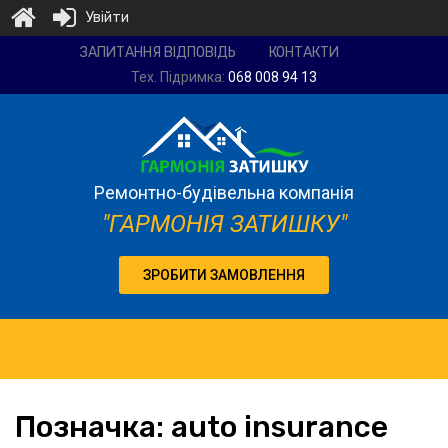
Увійти
Ремонтно-
ЗАПИТАННЯ ВІДПОВІДЬ
КОНТАКТИ
будівельна
Тех. Підримка:
068 008 94 13
компанія
"Гармонія
затишку"
Ремонтно-будівельна компанія
"ГАРМОНІЯ ЗАТИШКУ"
ЗРОБИТИ ЗАМОВЛЕННЯ
Позначка:
auto
insurance