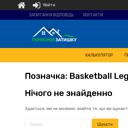
Увійти
Ремонтно-
ЗАПИТАННЯ ВІДПОВІДЬ
КОНТАКТИ
будівельна
компанія
"Гармонія
затишку"
КАЛЬКУЛЯТОР
П
Позначка:
Basketball
Leg
Нічого не знайденно
Здається, ми не можемо знайти те, що ви шукає