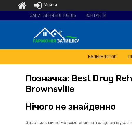
Увійти
Ремонтно-
ЗАПИТАННЯ ВІДПОВІДЬ
КОНТАКТИ
будівельна
компанія
"Гармонія
затишку"
КАЛЬКУЛЯТОР
П
Позначка:
Best
Drug Reh
Brownsville
Нічого не знайденно
Здається, ми не можемо знайти те, що ви шукає