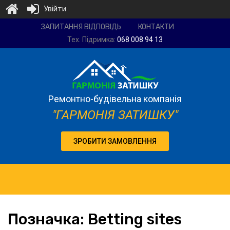
Увійти
Ремонтно-
ЗАПИТАННЯ ВІДПОВІДЬ
КОНТАКТИ
будівельна
Тех. Підримка:
068 008 94 13
компанія
"Гармонія
затишку"
Ремонтно-будівельна компанія
"ГАРМОНІЯ ЗАТИШКУ"
ЗРОБИТИ ЗАМОВЛЕННЯ
Позначка:
Betting
sites