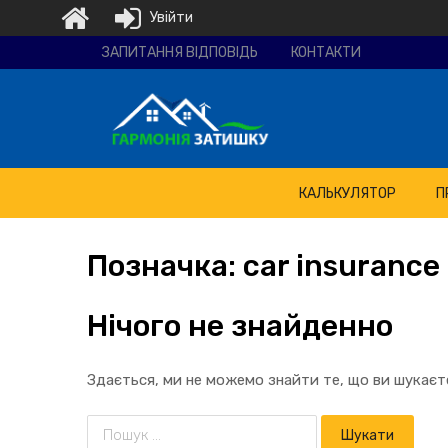
Увійти
Ремонтно-
ЗАПИТАННЯ ВІДПОВІДЬ
КОНТАКТИ
будівельна
компанія
"Гармонія
затишку"
КАЛЬКУЛЯТОР
П
Позначка:
car
insurance
Нічого не знайденно
Здається, ми не можемо знайти те, що ви шукає