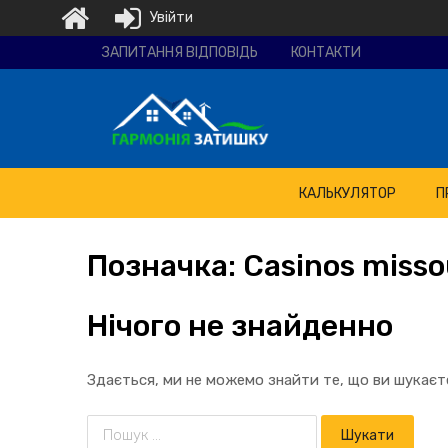
Увійти
Ремонтно-
ЗАПИТАННЯ ВІДПОВІДЬ
КОНТАКТИ
будівельна
компанія
"Гармонія
затишку"
КАЛЬКУЛЯТОР
П
Позначка:
Casinos
misso
Нічого не знайденно
Здається, ми не можемо знайти те, що ви шукає