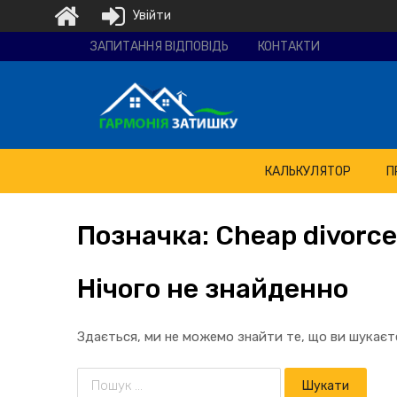
Увійти
Ремонтно-
ЗАПИТАННЯ ВІДПОВІДЬ
КОНТАКТИ
будівельна
компанія
"Гармонія
затишку"
КАЛЬКУЛЯТОР
П
Позначка:
Cheap
divorce
Нічого не знайденно
Здається, ми не можемо знайти те, що ви шукає