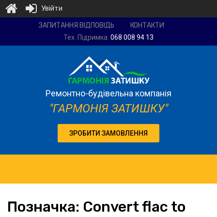
Увійти
Ремонтно-
ЗАПИТАННЯ ВІДПОВІДЬ
КОНТАКТИ
будівельна
Тех. Підримка:
068 008 94 13
компанія
"Гармонія
затишку"
Ремонтно-будівельна компанія
"ГАРМОНІЯ ЗАТИШКУ"
ЗРОБИТИ ЗАМОВЛЕННЯ
Позначка:
Convert
flac to