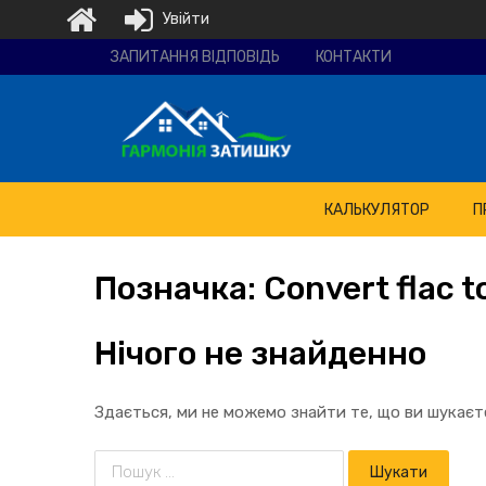
Увійти
Ремонтно-
ЗАПИТАННЯ ВІДПОВІДЬ
КОНТАКТИ
будівельна
компанія
"Гармонія
затишку"
КАЛЬКУЛЯТОР
П
Позначка:
Convert
flac t
Нічого не знайденно
Здається, ми не можемо знайти те, що ви шукає