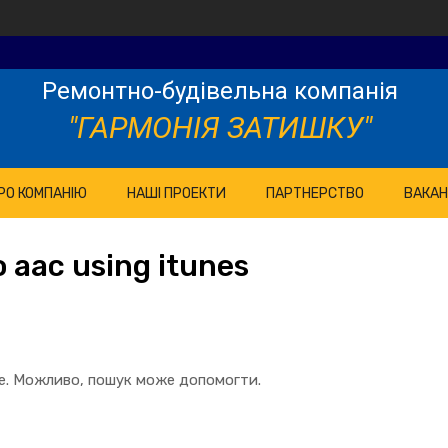
Ремонтно-будівельна компанія
"ГАРМОНІЯ ЗАТИШКУ"
РО КОМПАНІЮ
НАШІ ПРОЕКТИ
ПАРТНЕРСТВО
ВАКАН
o aac using itunes
те. Можливо, пошук може допомогти.