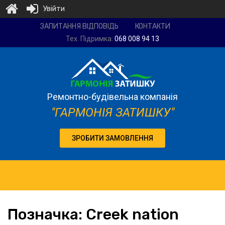
Увійти
Ремонтно-
ЗАПИТАННЯ ВІДПОВІДЬ
КОНТАКТИ
будівельна
Тех. Підримка:
068 008 94 13
компанія
"Гармонія
затишку"
Ремонтно-будівельна компанія
"ГАРМОНІЯ ЗАТИШКУ"
ЗРОБИТИ ЗАМОВЛЕННЯ
Позначка:
Creek
nation