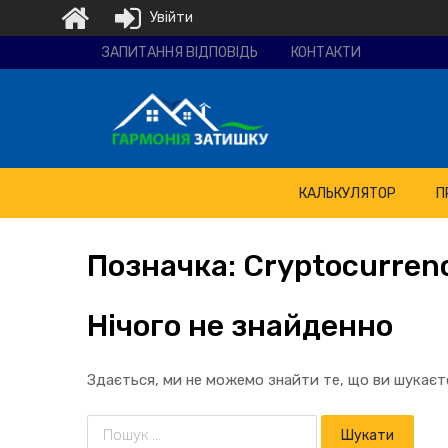
Увійти
Ремонтно-
ЗАПИТАННЯ ВІДПОВІДЬ
КОНТАКТИ
будівельна
компанія
"Гармонія
затишку"
КАЛЬКУЛЯТОР
П
Позначка:
Cryptocurren
Нічого не знайденно
Здається, ми не можемо знайти те, що ви шукає