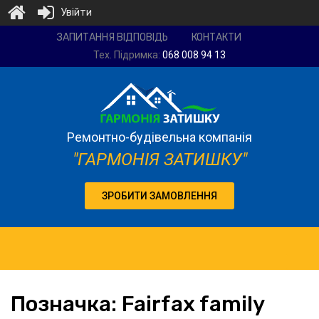
Увійти
Ремонтно-
ЗАПИТАННЯ ВІДПОВІДЬ
КОНТАКТИ
будівельна
Тех. Підримка:
068 008 94 13
компанія
"Гармонія
затишку"
Ремонтно-будівельна компанія
"ГАРМОНІЯ ЗАТИШКУ"
ЗРОБИТИ ЗАМОВЛЕННЯ
Позначка:
Fairfax
family