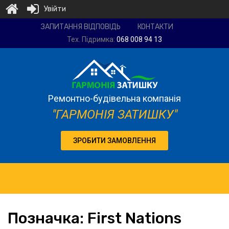
Увійти
Ремонтно-
ЗАПИТАННЯ ВІДПОВІДЬ
КОНТАКТИ
будівельна
Тех. Підримка:
068 008 94 13
компанія
"Гармонія
затишку"
Ремонтно-будівельна компанія
"ГАРМОНІЯ ЗАТИШКУ"
ЗРОБИТИ ЗАМОВЛЕННЯ
Позначка:
First
Nations