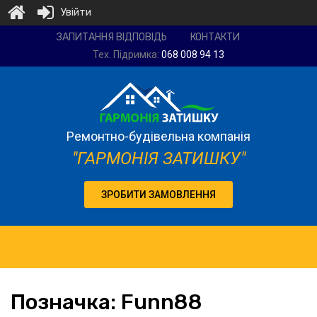
Увійти
Ремонтно-
ЗАПИТАННЯ ВІДПОВІДЬ
КОНТАКТИ
будівельна
Тех. Підримка:
068 008 94 13
компанія
"Гармонія
затишку"
Ремонтно-будівельна компанія
"ГАРМОНІЯ ЗАТИШКУ"
ЗРОБИТИ ЗАМОВЛЕННЯ
Позначка:
Funn88