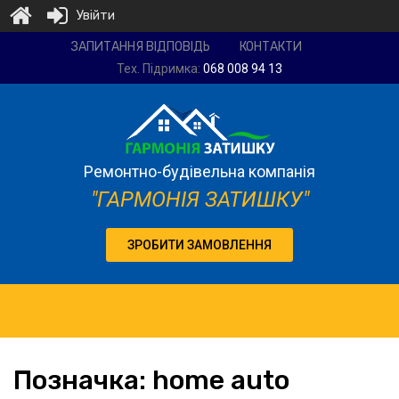
Увійти
Ремонтно-
ЗАПИТАННЯ ВІДПОВІДЬ
КОНТАКТИ
будівельна
Тех. Підримка:
068 008 94 13
компанія
"Гармонія
затишку"
Ремонтно-будівельна компанія
"ГАРМОНІЯ ЗАТИШКУ"
ЗРОБИТИ ЗАМОВЛЕННЯ
Позначка:
home
auto