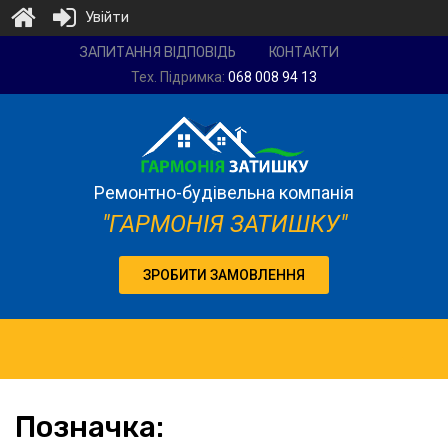
Увійти
Ремонтно-
ЗАПИТАННЯ ВІДПОВІДЬ
КОНТАКТИ
будівельна
Тех. Підримка:
068 008 94 13
компанія
"Гармонія
затишку"
Ремонтно-будівельна компанія
"ГАРМОНІЯ ЗАТИШКУ"
ЗРОБИТИ ЗАМОВЛЕННЯ
Позначка: