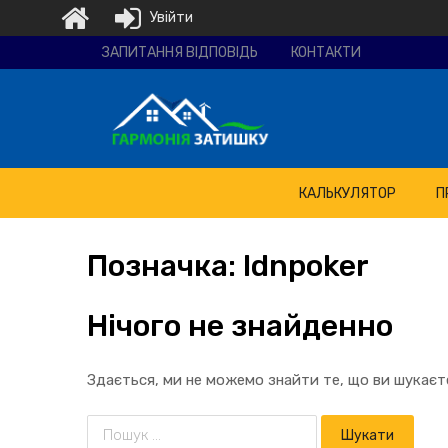
Увійти
Ремонтно-
ЗАПИТАННЯ ВІДПОВІДЬ
КОНТАКТИ
будівельна
компанія
"Гармонія
затишку"
КАЛЬКУЛЯТОР
П
Позначка:
Idnpoker
Нічого не знайденно
Здається, ми не можемо знайти те, що ви шукає