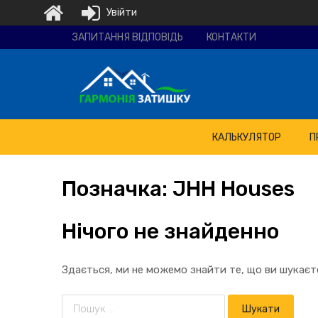
Увійти
Ремонтно-
ЗАПИТАННЯ ВІДПОВІДЬ
КОНТАКТИ
будівельна
компанія
"Гармонія
затишку"
КАЛЬКУЛЯТОР
П
Позначка:
JHH
Houses
Нічого не знайденно
Здається, ми не можемо знайти те, що ви шукає