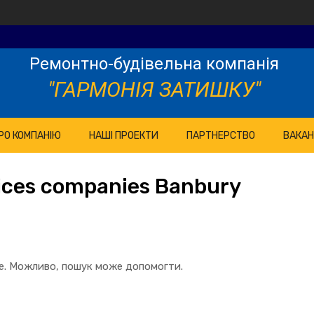
Ремонтно-будівельна компанія
"ГАРМОНІЯ ЗАТИШКУ"
РО КОМПАНІЮ
НАШІ ПРОЕКТИ
ПАРТНЕРСТВО
ВАКАН
ices companies Banbury
те. Можливо, пошук може допомогти.