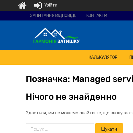
Увійти
Ремонтно-
ЗАПИТАННЯ ВІДПОВІДЬ
КОНТАКТИ
будівельна
компанія
"Гармонія
затишку"
КАЛЬКУЛЯТОР
П
Позначка:
Managed
serv
Нічого не знайденно
Здається, ми не можемо знайти те, що ви шукає