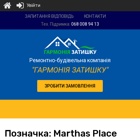
Увійти
Ремонтно-
ЗАПИТАННЯ ВІДПОВІДЬ
КОНТАКТИ
будівельна
Тех. Підримка:
068 008 94 13
компанія
"Гармонія
затишку"
Ремонтно-будівельна компанія
"ГАРМОНІЯ ЗАТИШКУ"
ЗРОБИТИ ЗАМОВЛЕННЯ
Позначка:
Marthas
Place