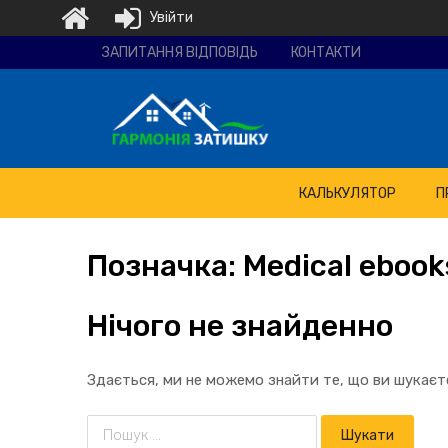
Увійти
Ремонтно-
ЗАПИТАННЯ ВІДПОВІДЬ
КОНТАКТИ
будівельна
компанія
"Гармонія
затишку"
КАЛЬКУЛЯТОР
П
Позначка:
Medical
ebook
Нічого не знайденно
Здається, ми не можемо знайти те, що ви шукає