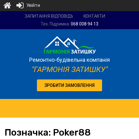
Увійти
Ремонтно-
ЗАПИТАННЯ ВІДПОВІДЬ
КОНТАКТИ
будівельна
Тех. Підримка:
068 008 94 13
компанія
"Гармонія
затишку"
Ремонтно-будівельна компанія
"ГАРМОНІЯ ЗАТИШКУ"
ЗРОБИТИ ЗАМОВЛЕННЯ
Позначка:
Poker88