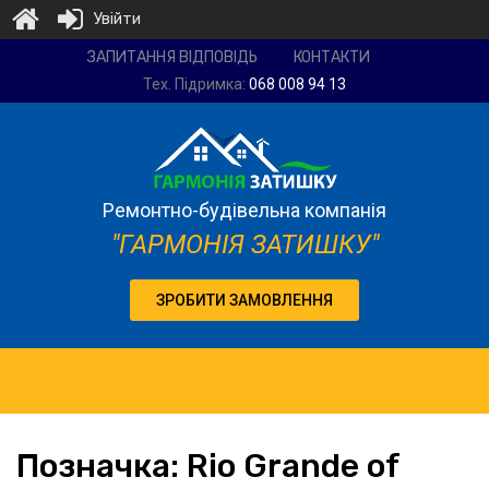
Увійти
Ремонтно-
ЗАПИТАННЯ ВІДПОВІДЬ
КОНТАКТИ
будівельна
Тех. Підримка:
068 008 94 13
компанія
"Гармонія
затишку"
Ремонтно-будівельна компанія
"ГАРМОНІЯ ЗАТИШКУ"
ЗРОБИТИ ЗАМОВЛЕННЯ
Позначка:
Rio
Grande of