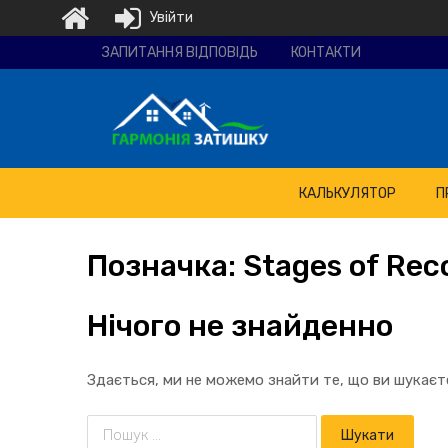
Увійти
Ремонтно-
ЗАПИТАННЯ ВІДПОВІДЬ
КОНТАКТИ
будівельна
компанія
"Гармонія
затишку"
КАЛЬКУЛЯТОР
П
Позначка:
Stages
of Reco
Нічого не знайденно
Здається, ми не можемо знайти те, що ви шукає