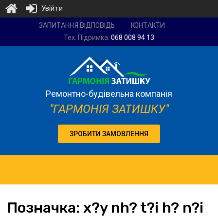
Увійти
Ремонтно-
ЗАПИТАННЯ ВІДПОВІДЬ
КОНТАКТИ
будівельна
Тех. Підримка:
068 008 94 13
компанія
"Гармонія
затишку"
Ремонтно-будівельна компанія
"ГАРМОНІЯ ЗАТИШКУ"
ЗРОБИТИ ЗАМОВЛЕННЯ
Позначка:
x
?y nh? t?i h? n?i